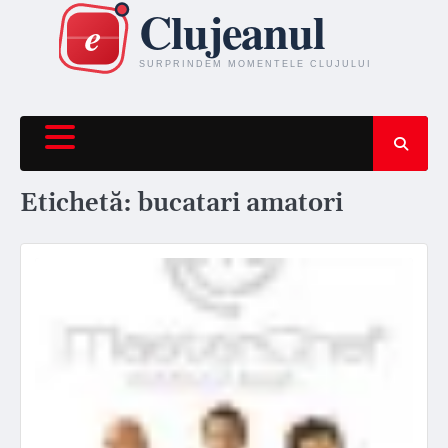
Skip
to
content
Etichetă:
bucatari amatori