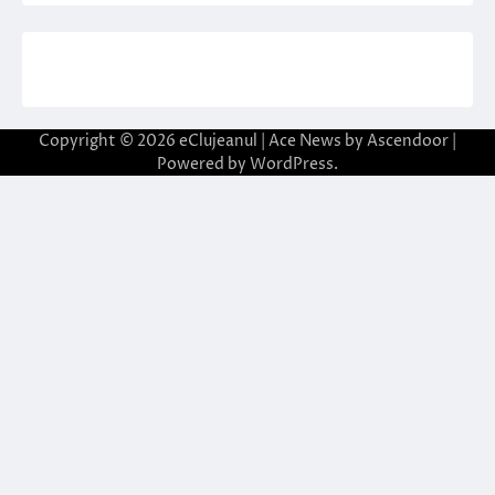
Copyright © 2026
eClujeanul
| Ace News by
Ascendoor
|
Powered by
WordPress
.