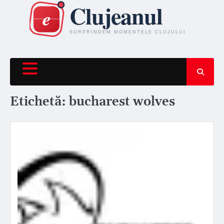
Skip
to
content
Etichetă:
bucharest wolves