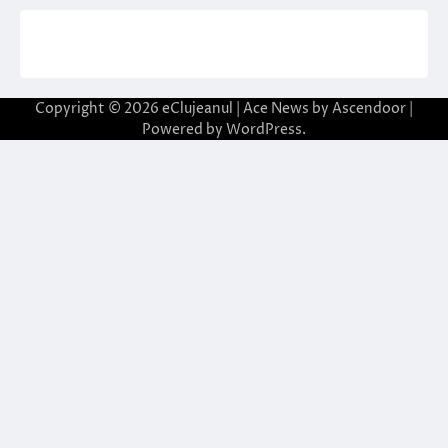
Copyright © 2026
eClujeanul
| Ace News by
Ascendoor
|
Powered by
WordPress
.