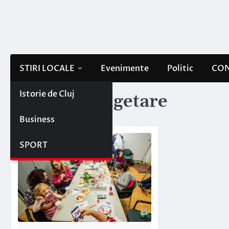
Skip
to
content
STIRI LOCALE
Evenimente
Politic
CON
Istorie de Cluj
Etichetă:
bugetare
Business
SPORT