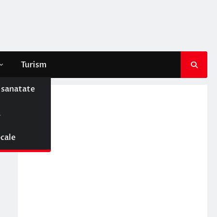
Turism
e sanatate
ă
ocale