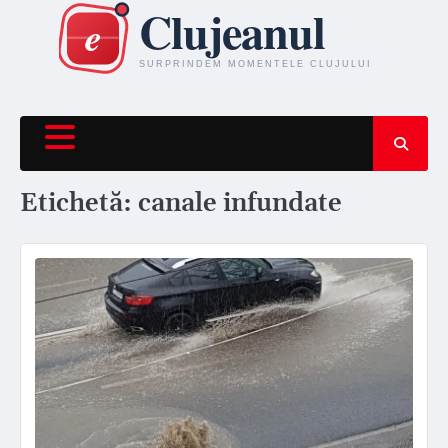
Skip
to
content
Etichetă:
canale infundate