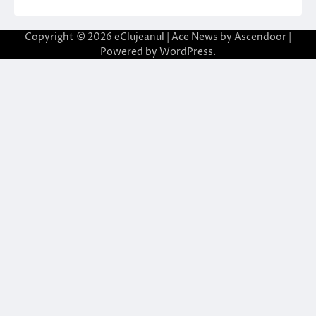
Copyright © 2026
eClujeanul
| Ace News by
Ascendoor
|
Powered by
WordPress
.