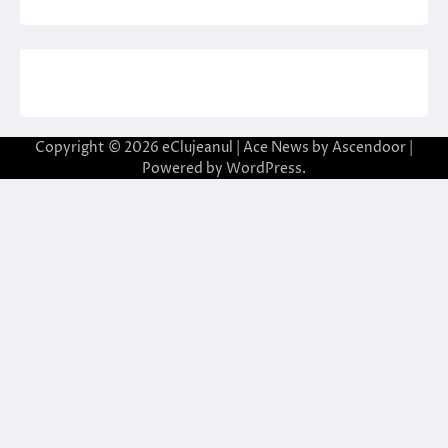
Copyright © 2026
eClujeanul
| Ace News by
Ascendoor
|
Powered by
WordPress
.