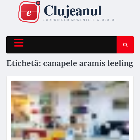
Skip
to
content
Etichetă:
canapele aramis feeling