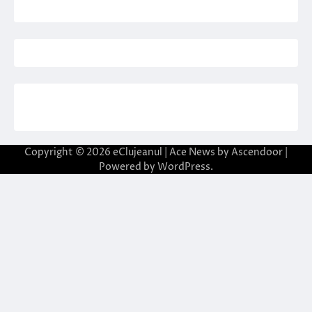
Copyright © 2026
eClujeanul
| Ace News by
Ascendoor
|
Powered by
WordPress
.