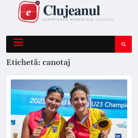
Skip
to
content
Etichetă:
canotaj