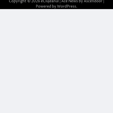
Copyright © 2026
eClujeanul
| Ace News by
Ascendoor
|
Powered by
WordPress
.