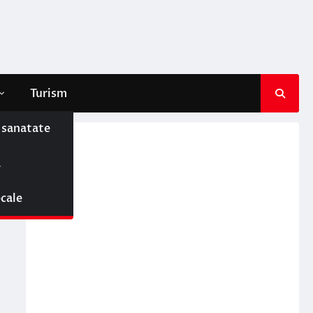
Turism
e sanatate
ă
ocale