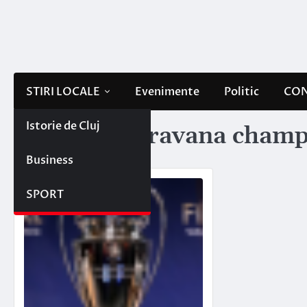
Skip
to
content
STIRI LOCALE
Evenimente
Politic
CON
Istorie de Cluj
Etichetă:
caravana champ
Business
SPORT