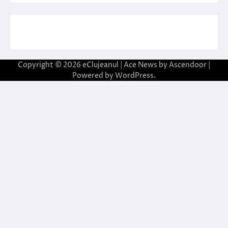
Copyright © 2026
eClujeanul
| Ace News by
Ascendoor
|
Powered by
WordPress
.