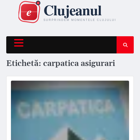
Skip
to
content
Etichetă:
carpatica asigurari