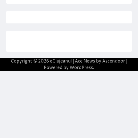
Copyright © 2026
eClujeanul
| Ace News by
Ascendoor
|
Powered by
WordPress
.