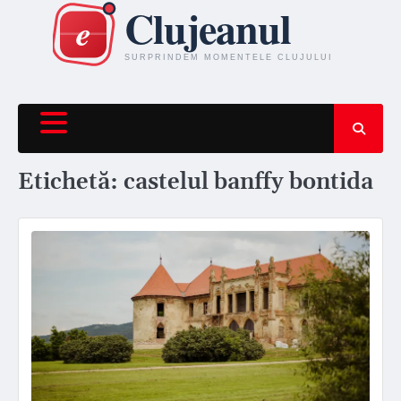
Skip
to
content
Etichetă:
castelul banffy bontida