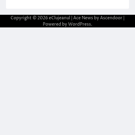
Copyright © 2026
eClujeanul
| Ace News by
Ascendoor
|
Powered by
WordPress
.