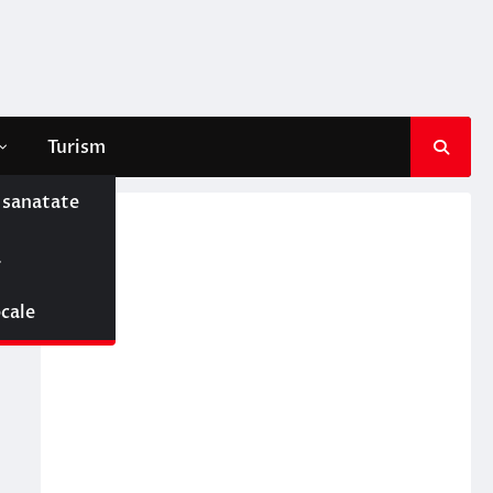
Turism
e sanatate
ă
ocale