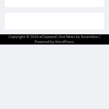
Copyright © 2026
eClujeanul
| Ace News by
Ascendoor
|
Powered by
WordPress
.