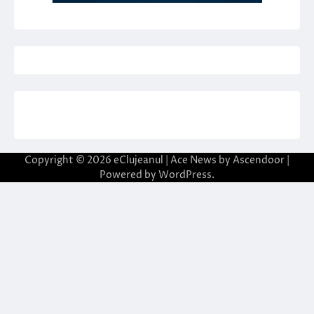
Copyright © 2026
eClujeanul
| Ace News by
Ascendoor
|
Powered by
WordPress
.