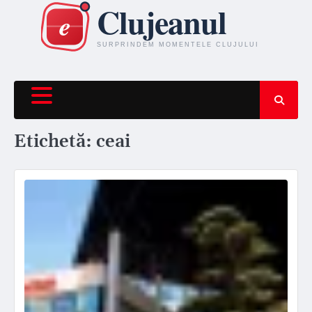
Skip
to
content
Etichetă:
ceai