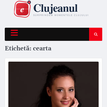
Skip
to
content
Etichetă:
cearta