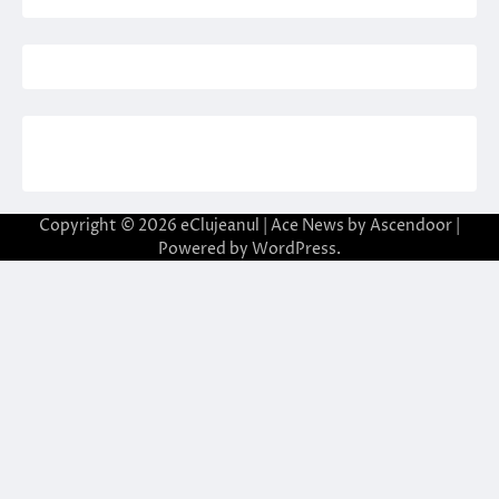
Copyright © 2026
eClujeanul
| Ace News by
Ascendoor
|
Powered by
WordPress
.