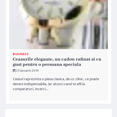
BUSINESS
Ceasurile elegante, un cadou rafinat si cu
gust pentru o persoana speciala
23 ianuarie 2014
Ceasul reprezinta o piesa clasica, de uz zilnic, ce poate
deveni indispensabila, iar atunci cand te afli la
cumparaturi, incerci…