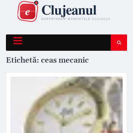
Skip
to
content
Etichetă:
ceas mecanic