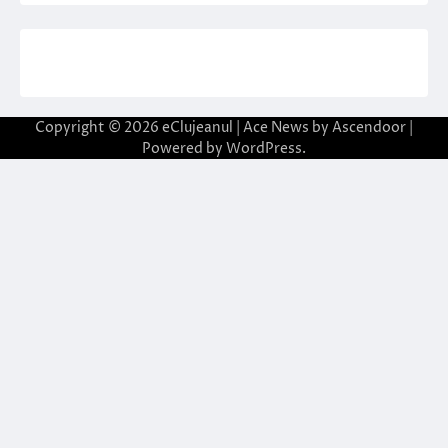
Copyright © 2026
eClujeanul
| Ace News by
Ascendoor
|
Powered by
WordPress
.