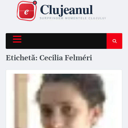
Skip
to
content
Etichetă:
Cecilia Felméri