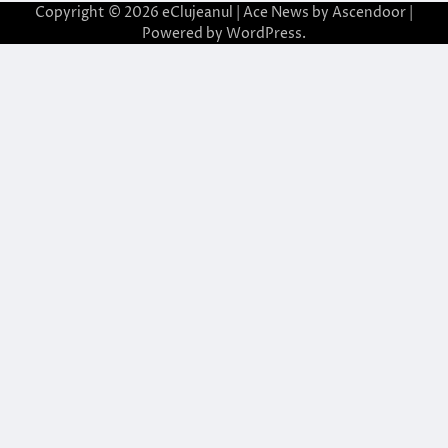
Copyright © 2026
eClujeanul
| Ace News by
Ascendoor
|
Powered by
WordPress
.