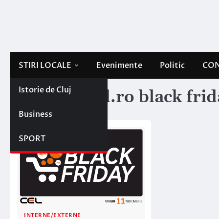
Skip
to
content
STIRI LOCALE
Evenimente
Politic
CON
Istorie de Cluj
Etichetă:
cel.ro black fri
Business
SPORT
INTERNE/EXTERNE