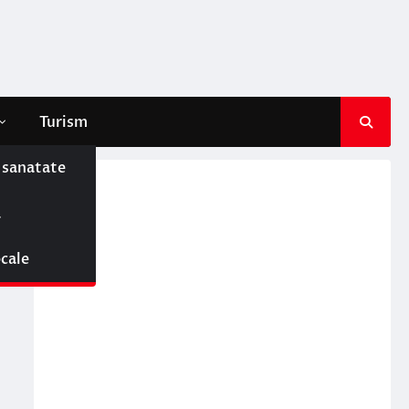
Turism
e sanatate
ă
ocale