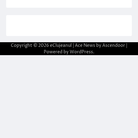
Copyright © 2026
eClujeanul
| Ace News by
Ascendoor
|
Powered by
WordPress
.