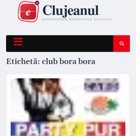
Skip
to
content
Etichetă:
club bora bora