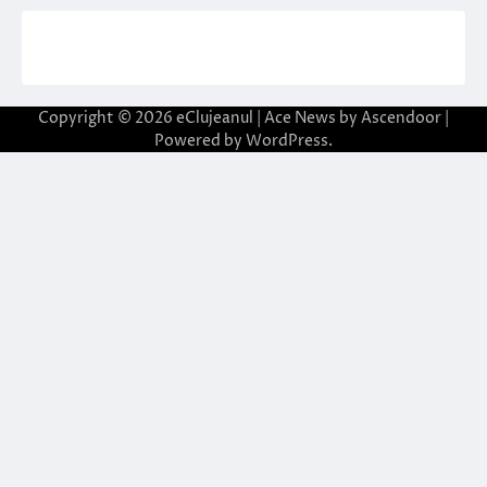
Copyright © 2026
eClujeanul
| Ace News by
Ascendoor
|
Powered by
WordPress
.