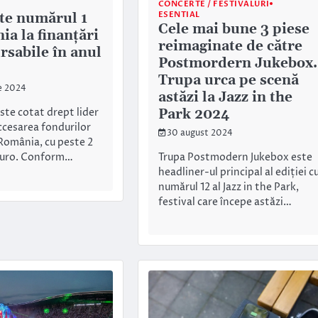
CONCERTE / FESTIVALURI
ESENTIAL
ste numărul 1
Cele mai bune 3 piese
ia la finanțări
reimaginate de către
sabile în anul
Postmordern Jukebox.
Trupa urca pe scenă
e 2024
astăzi la Jazz in the
Park 2024
este cotat drept lider
ccesarea fondurilor
30 august 2024
România, cu peste 2
Trupa Postmodern Jukebox este
 euro. Conform…
headliner-ul principal al ediției c
numărul 12 al Jazz in the Park,
festival care începe astăzi…