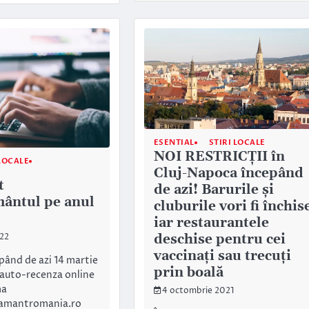
ESENTIAL
STIRI LOCALE
NOI RESTRICȚII în
LOCALE
Cluj-Napoca începând
t
de azi! Barurile și
ântul pe anul
cluburile vori fi închis
iar restaurantele
deschise pentru cei
022
vaccinați sau trecuți
epând de azi 14 martie
prin boală
 auto-recenza online
ma
4 octombrie 2021
amantromania.ro