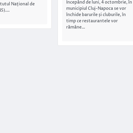
Începând de luni, 4 octombrie, în
itutul Național de
municipiul Cluj-Napoca se vor
NS).…
închide barurile și cluburile, în
timp ce restaurantele vor
rămâne…