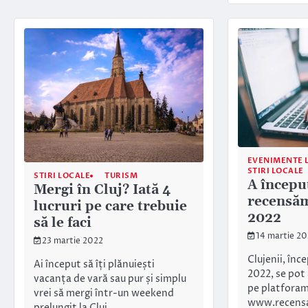
EVENIMENTE 
STIRI LOCALE
STIRI LOCALE
TURISM
A începu
Mergi în Cluj? Iată 4
recensăm
lucruri pe care trebuie
2022
să le faci
14 martie 2
23 martie 2022
Clujenii, înc
Ai început să îți plănuiești
2022, se pot
vacanța de vară sau pur și simplu
pe platfora
vrei să mergi într-un weekend
www.recens