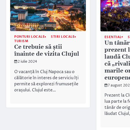
PONTURI LOCALE
STIRI LOCALE
ESENTIAL
S
TURISM
Un tânăr
Ce trebuie să știi
prezent
înainte de vizita Clujul
laudă Clu
2 iulie 2024
că „rival
marile o
O vacanță în Cluj Napoca sau o
europen
călătorie în interes de serviciu îți
permite să explorezi frumusețile
7 august 202
orașului. Clujul este…
Prezent la C
lua parte la
tânăr de ori
lăudat Cluju