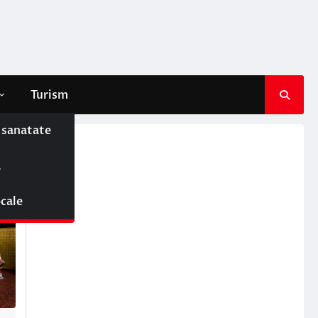
Turism
e sanatate
ă
ocale