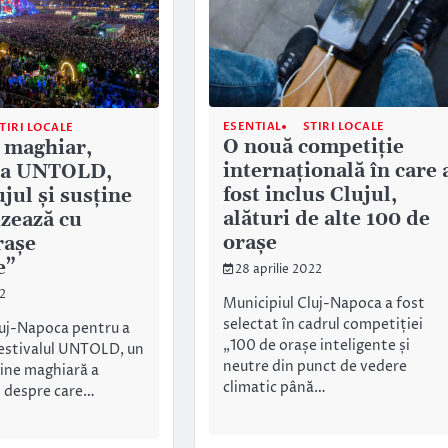
ESENTIAL
STIRI LOCALE
TIRI LOCALE
O nouă competiție
 maghiar,
internațională în care 
 la UNTOLD,
fost inclus Clujul,
jul și susține
alături de alte 100 de
izează cu
orașe
rașe
e”
28 aprilie 2022
2
Municipiul Cluj-Napoca a fost
selectat în cadrul competiției
luj-Napoca pentru a
„100 de orașe inteligente și
 festivalul UNTOLD, un
neutre din punct de vedere
gine maghiară a
climatic până…
l, despre care…