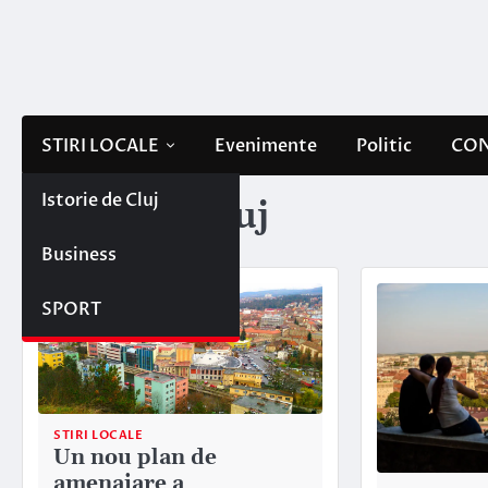
Skip
to
content
STIRI LOCALE
Evenimente
Politic
CON
Istorie de Cluj
Etichetă:
Cluj
Business
SPORT
STIRI LOCALE
Un nou plan de
amenajare a