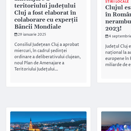
STIRI LOCALE
teritoriului județului
Clujul e
Cluj a fost elaborat în
în Român
colaborare cu experții
nerambur
Băncii Mondiale
2023!
29 ianuarie 2025
4 septembri
Consiliul Județean Cluj a aprobat
Județul Cluj 
miercuri, în cadrul ședinței
național la a
ordinare a deliberativului clujean,
europene în 
noul Plan de Amenajare a
miliarde de
Teritoriului Județului…