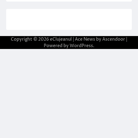
Copyright © 2026
eClujeanul
| Ace News by
Ascendoor
|
Powered by
WordPress
.