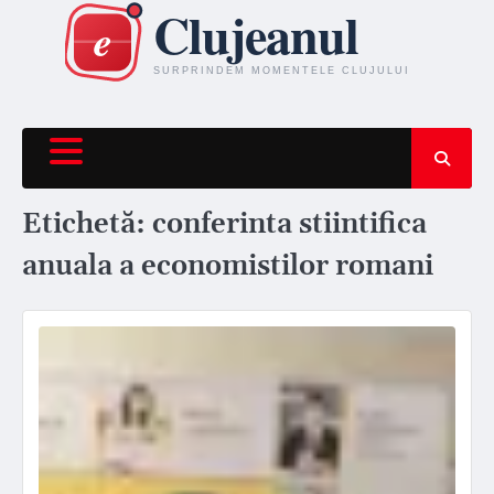
Skip
to
content
Etichetă:
conferinta stiintifica
anuala a economistilor romani