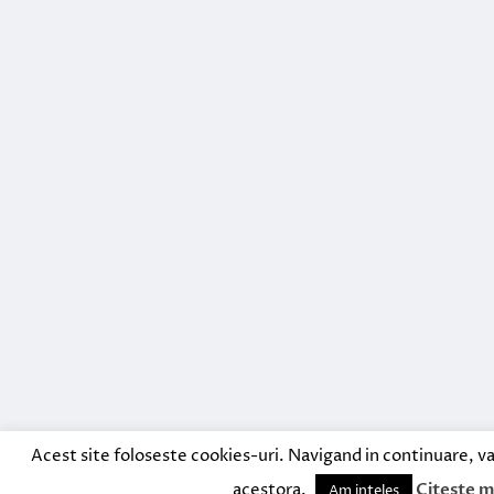
Acest site foloseste cookies-uri. Navigand in continuare, va
acestora.
Citeste m
Am inteles