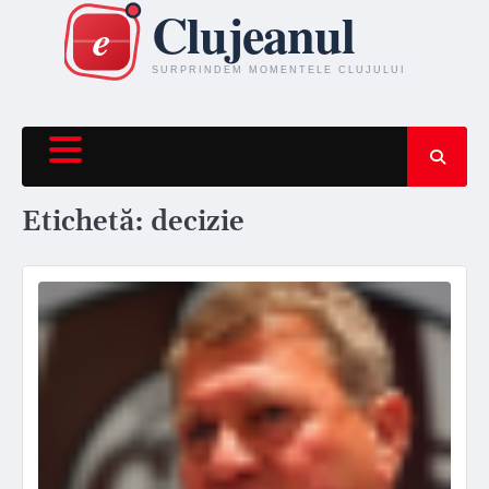
Skip
to
content
Etichetă:
decizie