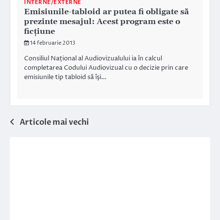
INTERNE/EXTERNE
Emisiunile-tabloid ar putea fi obligate să
prezinte mesajul: Acest program este o
ficțiune
14 februarie 2013
Consiliul Național al Audiovizualului ia în calcul
completarea Codului Audiovizual cu o decizie prin care
emisiunile tip tabloid să îşi…
Navigare
Articole mai vechi
în
articole