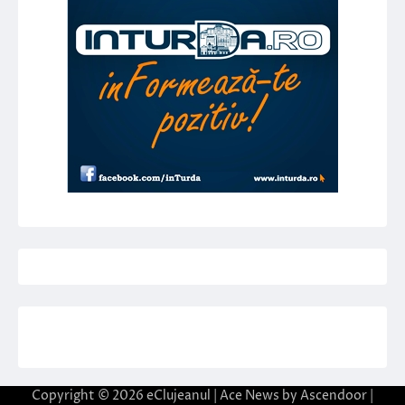
Copyright © 2026
eClujeanul
| Ace News by
Ascendoor
|