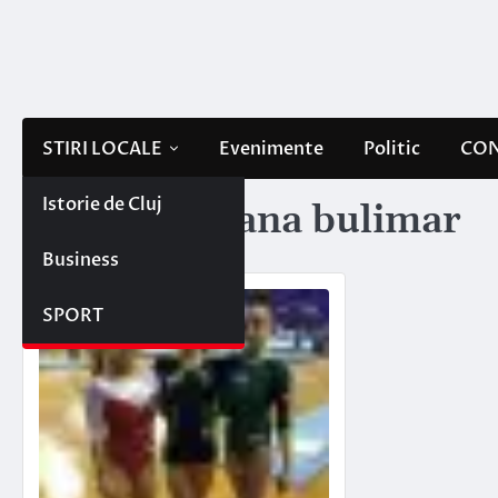
Skip
to
content
STIRI LOCALE
Evenimente
Politic
CON
Istorie de Cluj
Etichetă:
diana bulimar
Business
SPORT