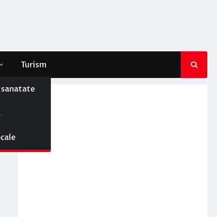
Turism
e sanatate
ă
ocale