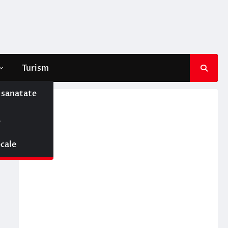
Turism
e sanatate
ă
ocale