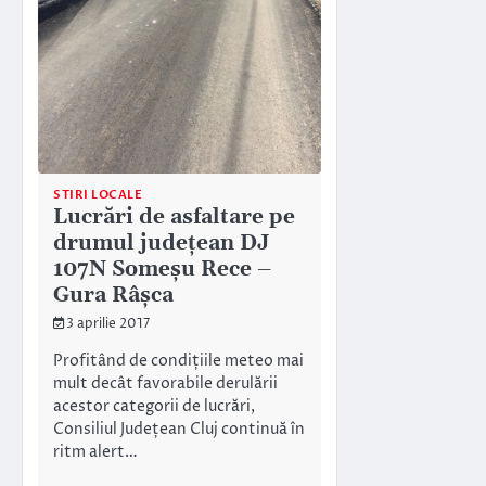
STIRI LOCALE
Lucrări de asfaltare pe
drumul judeţean DJ
107N Someşu Rece –
Gura Râşca
3 aprilie 2017
Profitând de condițiile meteo mai
mult decât favorabile derulării
acestor categorii de lucrări,
Consiliul Județean Cluj continuă în
ritm alert…