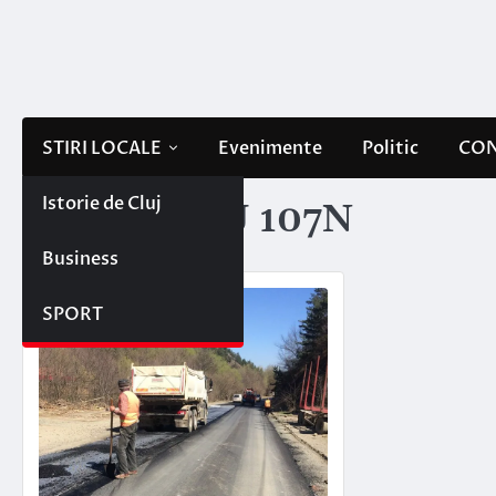
Skip
to
content
STIRI LOCALE
Evenimente
Politic
CON
Istorie de Cluj
Etichetă:
DJ 107N
Business
SPORT