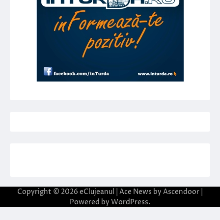
Copyright © 2026
eClujeanul
| Ace News by
Ascendoor
|
Powered by
WordPress
.