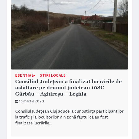
ESENTIAL
STIRI LOCALE
Consiliul Județean a finalizat lucrările de
asfaltare pe drumul județean 108C
Gârbău – Aghireșu – Leghia
16 martie 2020
Consiliul Județean Cluj aduce la cunoștința participanților
la trafic şi a locuitorilor din zonă faptul că au fost
finalizate lucrările…