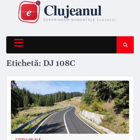
Skip
to
content
Etichetă:
DJ 108C
STIRI LOCALE