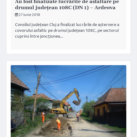
Au fost finalizate lucrările de asfaltare pe
drumul județean 108C (DN 1) – Ardeova
27 iunie 2018
Consiliul Județean Cluj a finalizat lucrările de așternere a
covorului asfaltic pe drumul judeţean 108C, pe sectorul
cuprins între joncţiunea…