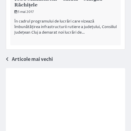
Răchiţele
5 mai 2017
În cadrul programului de lucrări care vizează
îmbunătățirea infrastructurii rutiere a județului, Consiliul
Județean Cluj a demarat noi lucrări de…
Navigare
Articole mai vechi
în
articole