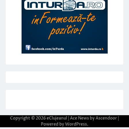
Copyright © 2026
eClujeanul
| Ace News by
Ascendoor
|
Powered by
WordPress
.