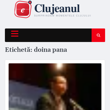
Skip
to
content
Etichetă:
doina pana