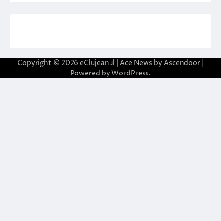
Copyright © 2026
eClujeanul
| Ace News by
Ascendoor
|
Powered by
WordPress
.