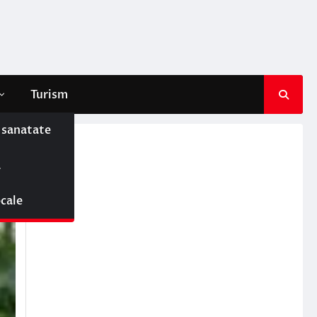
Turism
e sanatate
ă
ocale