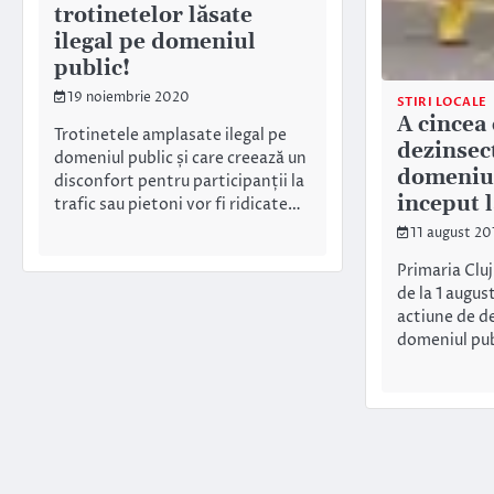
trotinetelor lăsate
ilegal pe domeniul
public!
19 noiembrie 2020
STIRI LOCALE
A cincea
Trotinetele amplasate ilegal pe
dezinsec
domeniul public și care creează un
domeniul
disconfort pentru participanții la
inceput l
trafic sau pietoni vor fi ridicate…
11 august 20
Primaria Clu
de la 1 augus
actiune de d
domeniul pub