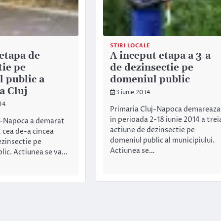
STIRI LOCALE
 etapa de
A inceput etapa a 3-a
tie pe
de dezinsectie pe
 public a
domeniul public
a Cluj
3 iunie 2014
14
Primaria Cluj-Napoca demareaza
in perioada 2-18 iunie 2014 a trei
j-Napoca a demarat
actiune de dezinsectie pe
t cea de-a cincea
domeniul public al municipiului.
ezinsectie pe
Actiunea se…
lic. Actiunea se va…