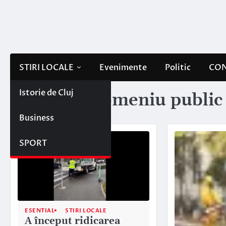
Skip
to
content
STIRI LOCALE
Evenimente
Politic
CON
Istorie de Cluj
Etichetă:
domeniu public
Business
SPORT
ESENTIAL
STIRI LOCALE
A început ridicarea