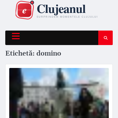
Skip
to
content
Etichetă:
domino