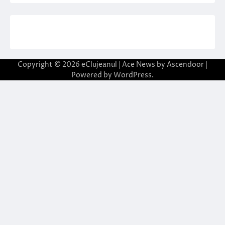
Copyright © 2026
eClujeanul
| Ace News by
Ascendoor
|
Powered by
WordPress
.