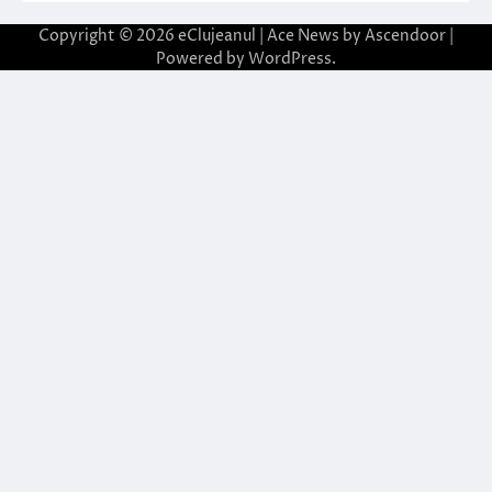
Copyright © 2026
eClujeanul
| Ace News by
Ascendoor
|
Powered by
WordPress
.