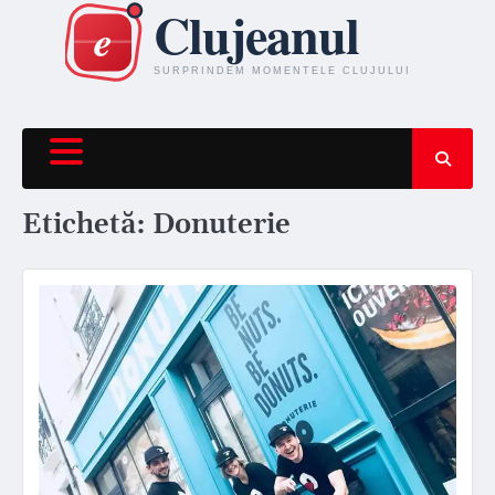
Skip
to
content
Etichetă:
Donuterie