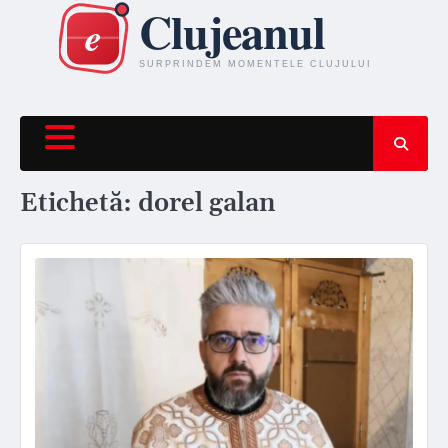
Skip
to
content
Etichetă:
dorel galan