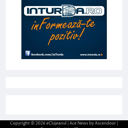
Copyright © 2026
eClujeanul
| Ace News by
Ascendoor
|