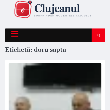
Skip
to
content
Etichetă:
doru sapta