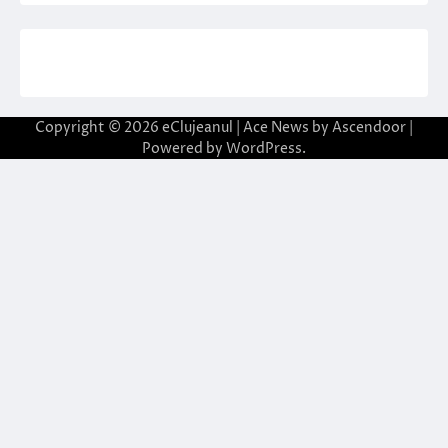
Copyright © 2026
eClujeanul
| Ace News by
Ascendoor
|
Powered by
WordPress
.