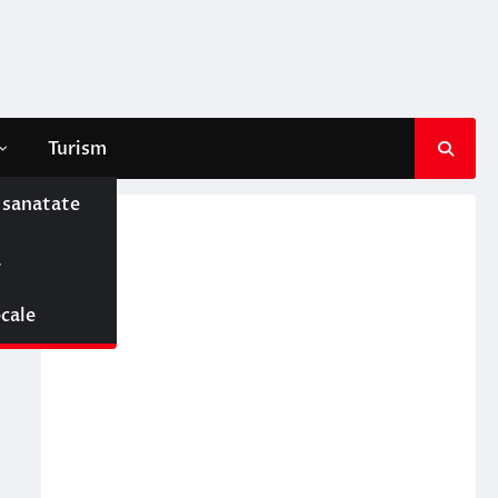
Turism
e sanatate
ă
ocale