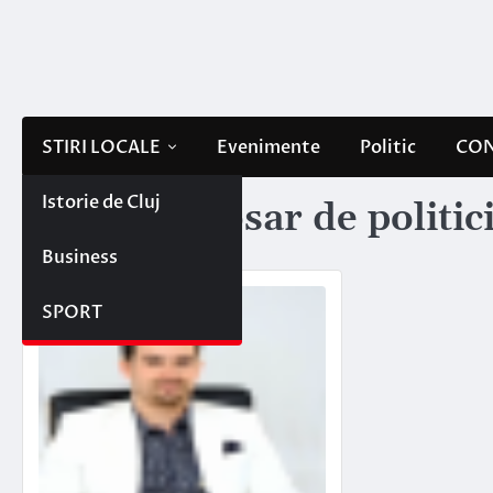
Skip
to
content
STIRI LOCALE
Evenimente
Politic
CON
Istorie de Cluj
Etichetă:
dosar de politic
Business
SPORT