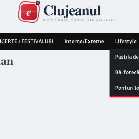
CERTE / FESTIVALURI
Interne/Externe
Lifestyle
Pastila d
ian
Bârfotec
Ponturi l