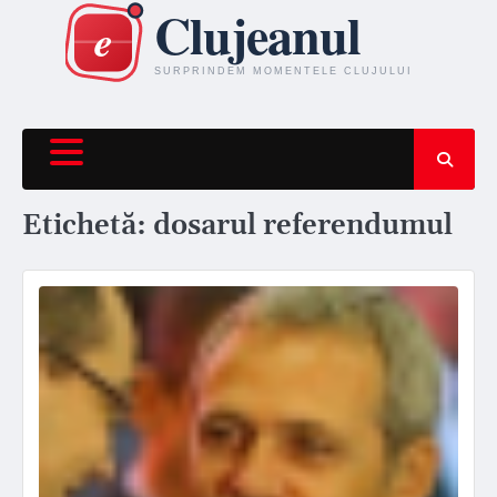
Skip
to
content
Etichetă:
dosarul referendumul