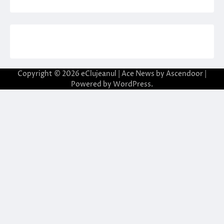
Copyright © 2026
eClujeanul
| Ace News by
Ascendoor
|
Powered by
WordPress
.