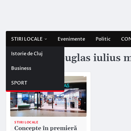
Skip
to
content
STIRI LOCALE
Evenimente
Politic
CON
Istorie de Cluj
Etichetă:
douglas iulius m
Business
SPORT
STIRI LOCALE
Concepte în premieră