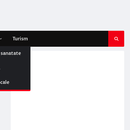
Turism
e sanatate
ă
ocale