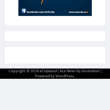
Copyright © 2026
eClujeanul
| Ace News by
Ascendoor
|
Powered by
WordPress
.