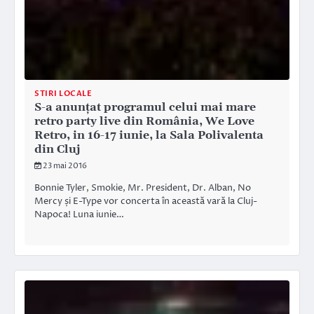
STIRI LOCALE
S-a anunțat programul celui mai mare
retro party live din România, We Love
Retro, in 16-17 iunie, la Sala Polivalenta
din Cluj
23 mai 2016
Bonnie Tyler, Smokie, Mr. President, Dr. Alban, No
Mercy și E-Type vor concerta în această vară la Cluj-
Napoca! Luna iunie…