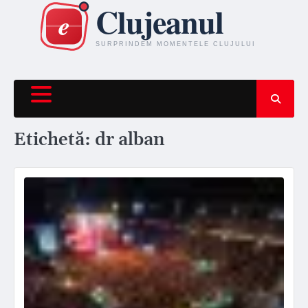
Skip
to
content
Etichetă:
dr alban