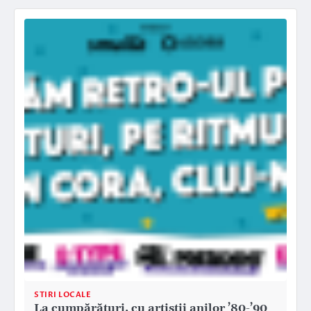
STIRI LOCALE
La cumpărături, cu artiștii anilor ’80-’90