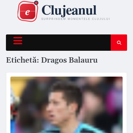
Skip
to
content
Etichetă:
Dragos Balauru