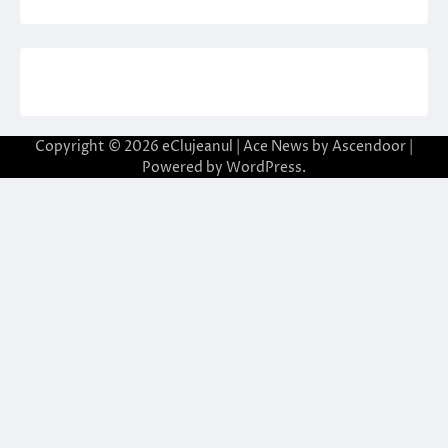
Copyright © 2026
eClujeanul
| Ace News by
Ascendoor
|
Powered by
WordPress
.