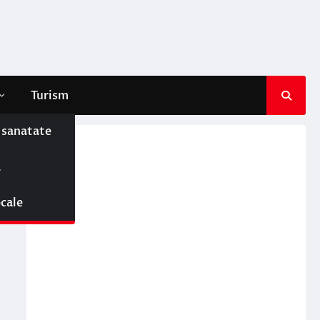
Turism
e sanatate
ă
ocale