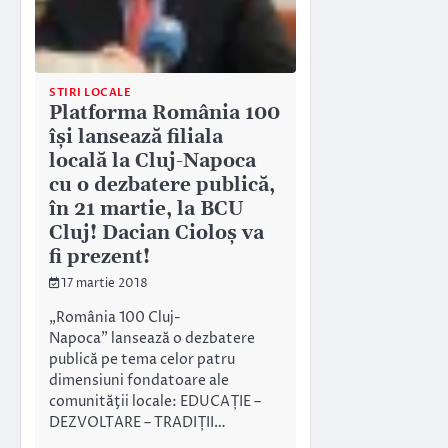
STIRI LOCALE
Platforma România 100
îşi lansează filiala
locală la Cluj-Napoca
cu o dezbatere publică,
în 21 martie, la BCU
Cluj! Dacian Cioloş va
fi prezent!
17 martie 2018
„România 100 Cluj-
Napoca” lansează o dezbatere
publică pe tema celor patru
dimensiuni fondatoare ale
comunităţii locale: EDUCAȚIE –
DEZVOLTARE – TRADIȚII…