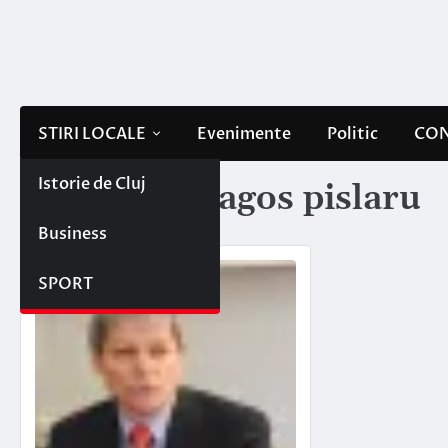
Skip
to
content
STIRI LOCALE
Evenimente
Politic
CON
Istorie de Cluj
Etichetă:
dragos pislaru
Business
SPORT