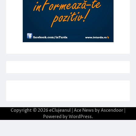
Copyright © 2026
eClujeanul
| Ace News by
Ascendoor
|
Powered by
WordPress
.