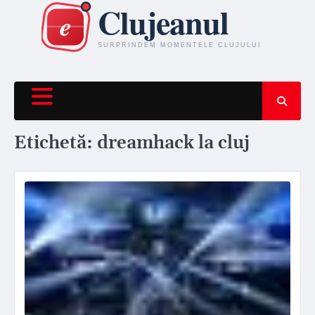
Skip
to
content
Etichetă:
dreamhack la cluj