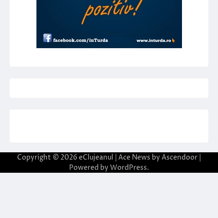
Copyright © 2026
eClujeanul
| Ace News by
Ascendoor
|
Powered by
WordPress
.