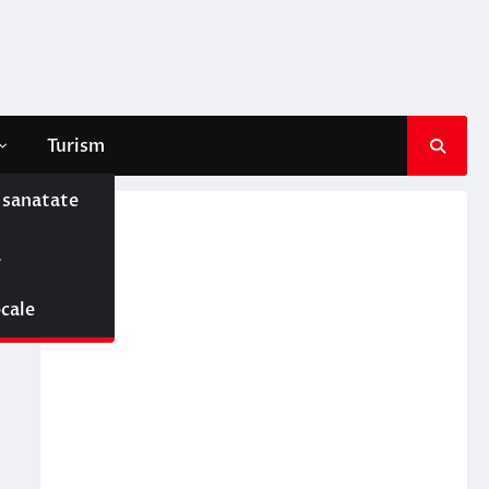
Turism
e sanatate
ă
ocale