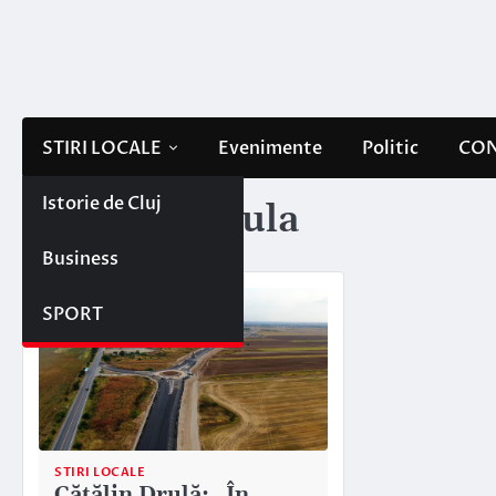
Skip
to
content
STIRI LOCALE
Evenimente
Politic
CON
Istorie de Cluj
Etichetă:
drula
Business
SPORT
STIRI LOCALE
Cătălin Drulă: „În