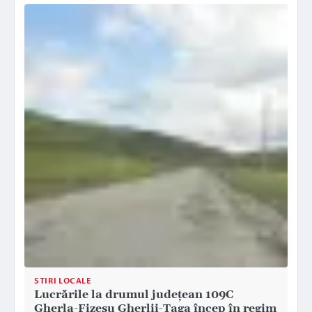
STIRI LOCALE
Lucrările la drumul județean 109C
Gherla-Fizeşu Gherlii-Ţaga încep în regim