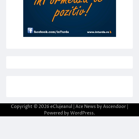
Copyright © 2026
eClujeanul
| Ace News by
Ascendoor
|
Powered by
WordPress
.