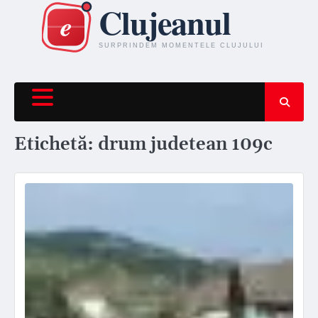
Skip
to
content
Etichetă:
drum judetean 109c