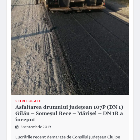
STIRI LOCALE
Asfaltarea drumului județean 107P (DN 1)
Gilău – Someşul Rece – Mărişel – DN 1R a
început
13 septembrie 2019
Lucrările recent demarate de Consiliul Județean Cluj pe