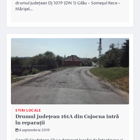
drumul județean DJ 107P (DN 1) Gilău – Someşul Rece –
Mărişel…
STIRI LOCALE
Drumul județean 161A din Cojocna intră
în reparații
4 septembrie 2019