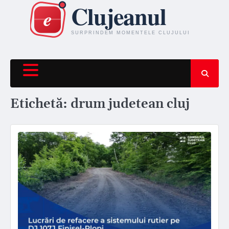
Skip
to
content
Etichetă:
drum judetean cluj