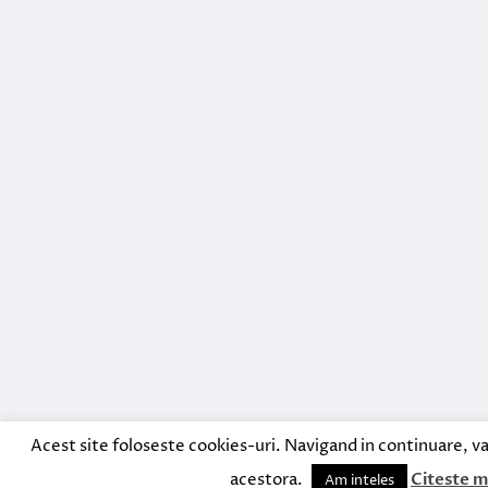
Acest site foloseste cookies-uri. Navigand in continuare, va
acestora.
Citeste m
Am inteles