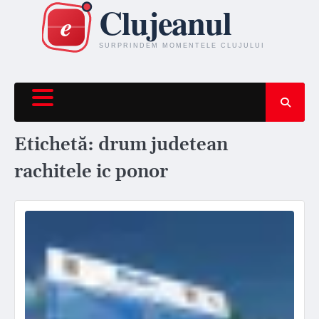
Skip
to
content
Etichetă:
drum judetean
rachitele ic ponor