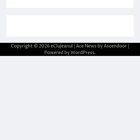
Copyright © 2026
eClujeanul
| Ace News by
Ascendoor
|
Powered by
WordPress
.