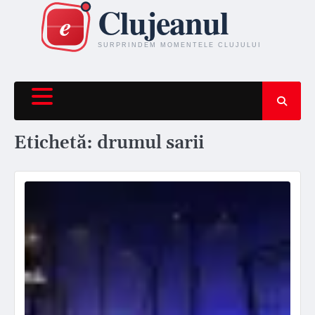
Skip
to
content
Etichetă:
drumul sarii