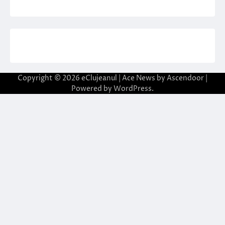
Copyright © 2026
eClujeanul
| Ace News by
Ascendoor
|
Powered by
WordPress
.