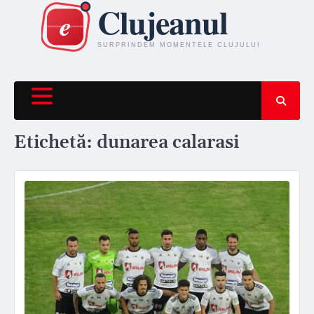
Skip
to
content
Etichetă:
dunarea calarasi