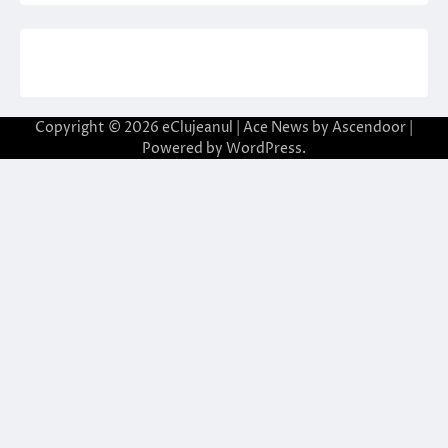
Copyright © 2026
eClujeanul
| Ace News by
Ascendoor
|
Powered by
WordPress
.