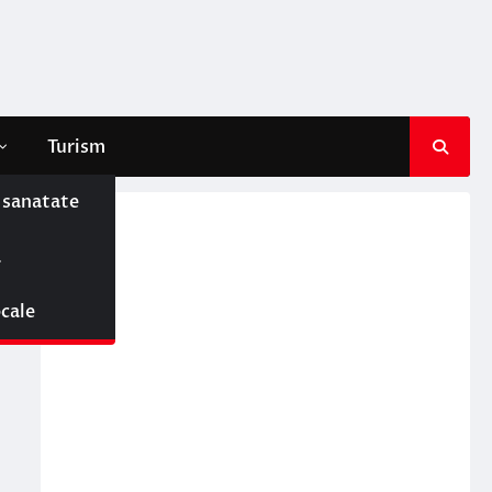
Turism
e sanatate
ă
ocale