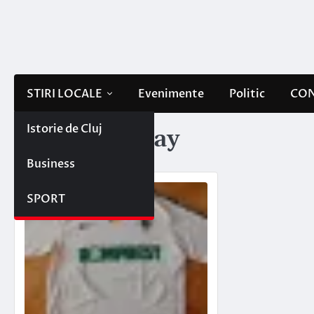
Skip
to
content
STIRI LOCALE
Evenimente
Politic
CON
Istorie de Cluj
Etichetă:
ebay
Business
SPORT